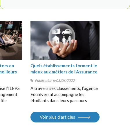
ters en
Quels établissements forment le
meilleurs
mieux aux métiers de l’Assurance
?
Publication le 03/06/2022
ise l’ILEPS
A travers ses classements, l’agence
anagement
Eduniversal accompagne les
pôle
étudiants dans leurs parcours
, suivi de
d’orientation, de la Terminale au
 en
Bac+5, en France et à
Voir plus d'articles
 Sport
l’international. Elle met à la
S).
disposition des étudiants ses