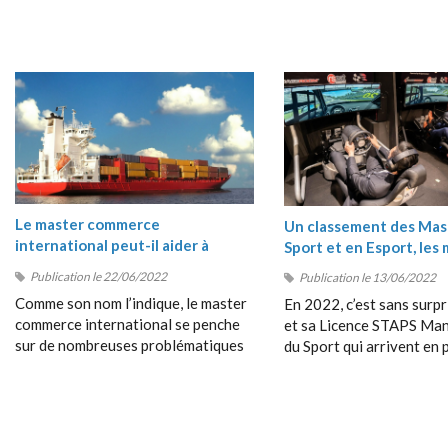
Le master commerce
Un classement des Mas
international peut-il aider à
Sport et en Esport, les 
comprendre les crises du moment
masters Sport 2022
Publication le 22/06/2022
Publication le 13/06/2022
?
Comme son nom l’indique, le master
En 2022, c’est sans surpr
commerce international se penche
et sa Licence STAPS M
sur de nombreuses problématiques
du Sport qui arrivent en 
en rapport avec les échanges entre
position de ce classement
les pays, avec le commerce
très près par le Bachelor
dépassant les frontières, avec la
Management du Sport de
collaboration entre étrangers, etc.
Management School (SM