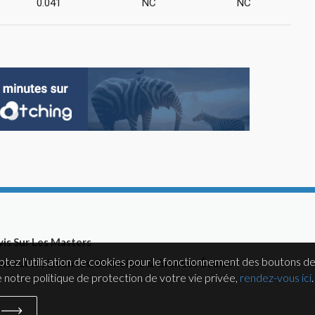
0.041
NC
NC
vis Sur Les Masters
ptez l'utilisation de cookies pour le fonctionnement des boutons de
vis sur les Licences, Bachelors & Grandes Écoles
notre politique de protection de votre vie privée,
rendez-vous ici
.