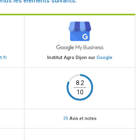
ends les éléments suivants:
t.fr
Institut Agro Dijon sur
Google
8.2
10
39
Avis et notes