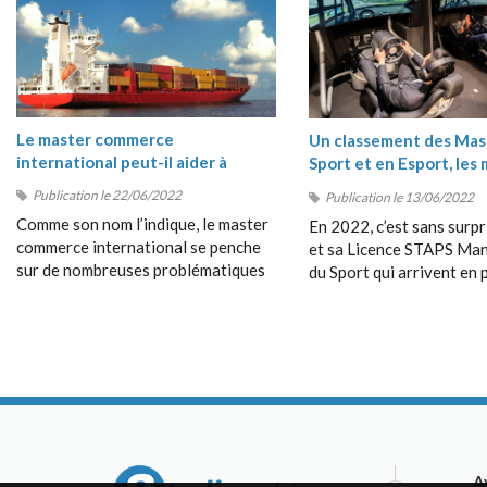
Le master commerce
Un classement des Mas
international peut-il aider à
Sport et en Esport, les 
comprendre les crises du moment
masters Sport 2022
Publication le 22/06/2022
Publication le 13/06/2022
?
Comme son nom l’indique, le master
En 2022, c’est sans surpr
commerce international se penche
et sa Licence STAPS M
sur de nombreuses problématiques
du Sport qui arrivent en 
en rapport avec les échanges entre
position de ce classement
les pays, avec le commerce
très près par le Bachelor
dépassant les frontières, avec la
Management du Sport de
collaboration entre étrangers, etc.
Management School (SM
A