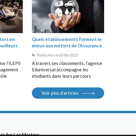
ters en
Quels établissements forment le
meilleurs
mieux aux métiers de l’Assurance
?
Publication le 03/06/2022
ise l’ILEPS
A travers ses classements, l’agence
anagement
Eduniversal accompagne les
pôle
étudiants dans leurs parcours
, suivi de
d’orientation, de la Terminale au
 en
Bac+5, en France et à
Voir plus d'articles
 Sport
l’international. Elle met à la
S).
disposition des étudiants ses
différents outils : guides, sites
Internet, salons.
vis Sur Les Masters