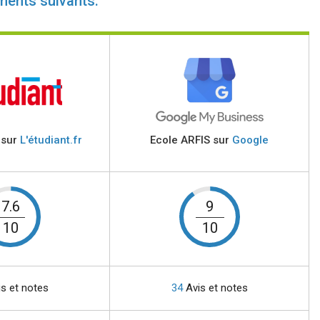
ments suivants:
 sur
L'étudiant.fr
Ecole ARFIS sur
Google
7.6
9
10
10
s et notes
34
Avis et notes