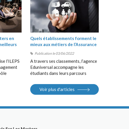
ters en
Quels établissements forment le
meilleurs
mieux aux métiers de l’Assurance
?
Publication le 03/06/2022
ise l’ILEPS
A travers ses classements, l’agence
anagement
Eduniversal accompagne les
pôle
étudiants dans leurs parcours
, suivi de
d’orientation, de la Terminale au
 en
Bac+5, en France et à
Voir plus d'articles
 Sport
l’international. Elle met à la
S).
disposition des étudiants ses
différents outils : guides, sites
Internet, salons.
vis Sur Les Masters