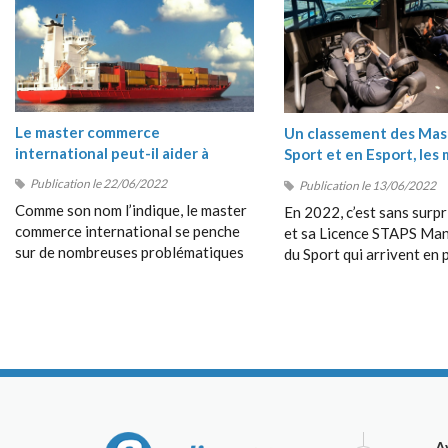
Le master commerce
Un classement des Mas
international peut-il aider à
Sport et en Esport, les 
comprendre les crises du moment
masters Sport 2022
Publication le 22/06/2022
Publication le 13/06/2022
?
Comme son nom l’indique, le master
En 2022, c’est sans surpr
commerce international se penche
et sa Licence STAPS M
sur de nombreuses problématiques
du Sport qui arrivent en 
en rapport avec les échanges entre
position de ce classement
les pays, avec le commerce
très près par le Bachelor
dépassant les frontières, avec la
Management du Sport de
collaboration entre étrangers, etc.
Management School (SM
A