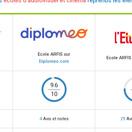
s
écoles d'audiovisuel et cinéma
reprends les élé
Ecole ARFIS sur
Ecole ARFIS
Diplomeo.com
9.6
10
4
Avis et notes
29
Avi