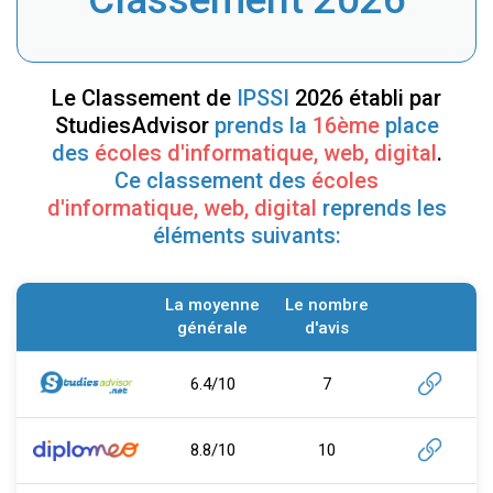
Le Classement de
IPSSI
2026 établi par
StudiesAdvisor
prends la
16ème
place
des
écoles d'informatique, web, digital
.
Ce classement des
écoles
d'informatique, web, digital
reprends les
éléments suivants:
La moyenne
Le nombre
générale
d'avis
6.4/10
7
8.8/10
10