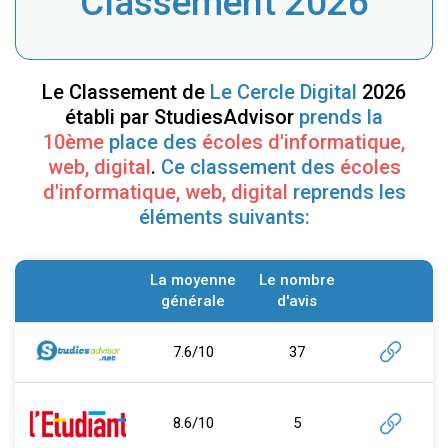
Classement 2026
Le Classement de
Le Cercle Digital
2026
établi par StudiesAdvisor
prends la
10ème
place des
écoles d'informatique,
web, digital
.
Ce classement des
écoles
d'informatique, web, digital
reprends les
éléments suivants:
La moyenne
Le nombre
générale
d'avis
7.6/10
37
8.6/10
5