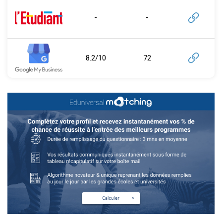
-
-
8.2/10
72