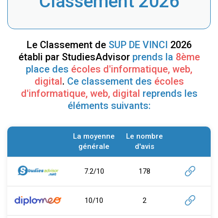
Classement 2026
Le Classement de
SUP DE VINCI
2026
établi par StudiesAdvisor
prends la
8ème
place des
écoles d'informatique, web,
digital
.
Ce classement des
écoles
d'informatique, web, digital
reprends les
éléments suivants:
La moyenne
Le nombre
générale
d'avis
7.2/10
178
10/10
2