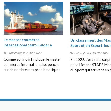
Le master commerce
Un classement des Mas
international peut-il aider à
Sport et en Esport, les 
comprendre les crises du moment
masters Sport 2022
Publication le 22/06/2022
Publication le 13/06/2022
?
Comme son nom l’indique, le master
En 2022, c’est sans surpr
commerce international se penche
et sa Licence STAPS M
sur de nombreuses problématiques
du Sport qui arrivent en 
en rapport avec les échanges entre
position de ce classement
les pays, avec le commerce
très près par le Bachelor
dépassant les frontières, avec la
Management du Sport de
collaboration entre étrangers, etc.
Management School (SM