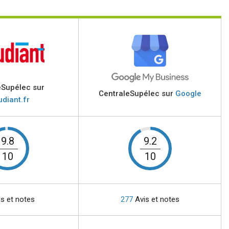
eSupélec sur
CentraleSupélec sur
Google
udiant.fr
9.8
9.2
10
10
s et notes
277
Avis et notes