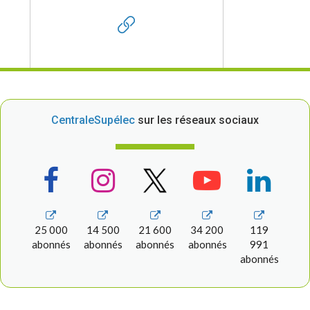
CentraleSupélec
sur les réseaux sociaux
25 000
14 500
21 600
34 200
119
abonnés
abonnés
abonnés
abonnés
991
abonnés