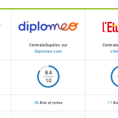
CentraleSupélec sur
Central
Diplomeo.com
L'ét
8.4
10
28
Avis et notes
17
Avi