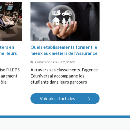
ters en
Quels établissements forment le
meilleurs
mieux aux métiers de l’Assurance
?
Publication le 03/06/2022
ise l’ILEPS
A travers ses classements, l’agence
anagement
Eduniversal accompagne les
pôle
étudiants dans leurs parcours
, suivi de
d’orientation, de la Terminale au
 en
Bac+5, en France et à
Voir plus d'articles
 Sport
l’international. Elle met à la
S).
disposition des étudiants ses
différents outils : guides, sites
Internet, salons.