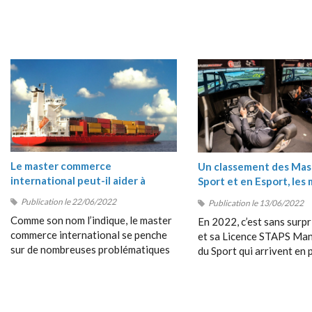
Le master commerce
Un classement des Mas
international peut-il aider à
Sport et en Esport, les 
comprendre les crises du moment
masters Sport 2022
Publication le 22/06/2022
Publication le 13/06/2022
?
Comme son nom l’indique, le master
En 2022, c’est sans surpr
commerce international se penche
et sa Licence STAPS M
sur de nombreuses problématiques
du Sport qui arrivent en 
en rapport avec les échanges entre
position de ce classement
les pays, avec le commerce
très près par le Bachelor
dépassant les frontières, avec la
Management du Sport de
collaboration entre étrangers, etc.
Management School (SM