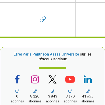
Efrei Paris Panthéon Assas Université
sur les
réseaux sociaux
0
8 120
3 843
3 170
41 655
abonnés
abonnés
abonnés
abonnés
abonnés