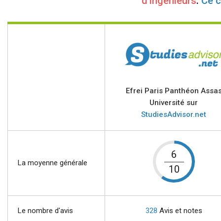
d'ingénieurs
.
Ce 
Efrei Paris Panthéon Assa
Université sur
StudiesAdvisor.net
6
La moyenne générale
10
Le nombre d'avis
328
Avis et notes