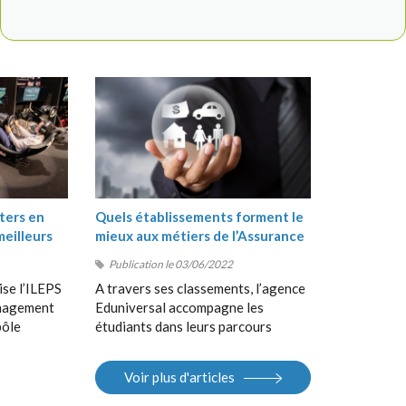
ters en
Quels établissements forment le
meilleurs
mieux aux métiers de l’Assurance
?
Publication le 03/06/2022
ise l’ILEPS
A travers ses classements, l’agence
anagement
Eduniversal accompagne les
pôle
étudiants dans leurs parcours
, suivi de
d’orientation, de la Terminale au
 en
Bac+5, en France et à
Voir plus d'articles
 Sport
l’international. Elle met à la
S).
disposition des étudiants ses