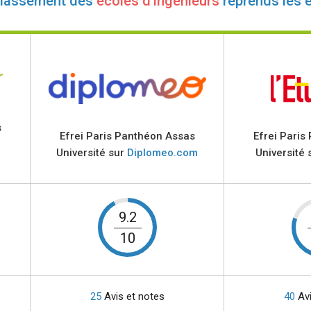
classement des
écoles d'ingénieurs
reprends les 
s
Efrei Paris Panthéon Assas
Efrei Paris
Université sur
Diplomeo.com
Université 
9.2
10
25
Avis et notes
40
Avi