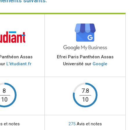
éléments suivants:
 Panthéon Assas
Efrei Paris Panthéon Assas
sur
L'étudiant.fr
Université sur
Google
8
7.8
10
10
s et notes
275
Avis et notes