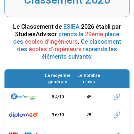
Le Classement de
ESIEA
2026 établi par
StudiesAdvisor
prends la
29ème
place
des
écoles d'ingénieurs
.
Ce classement
des
écoles d'ingénieurs
reprends les
éléments suivants:
La moyenne
Le nombre
générale
d'avis
8.4/10
45
9.6/10
28