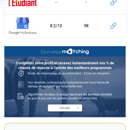
-
-
8.2/10
98