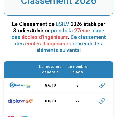
Classement 2026
Le Classement de
ESILV
2026 établi par
StudiesAdvisor
prends la
27ème
place
des
écoles d'ingénieurs
.
Ce classement
des
écoles d'ingénieurs
reprends les
éléments suivants:
La moyenne
Le nombre
générale
d'avis
8.6/10
8
8.8/10
22