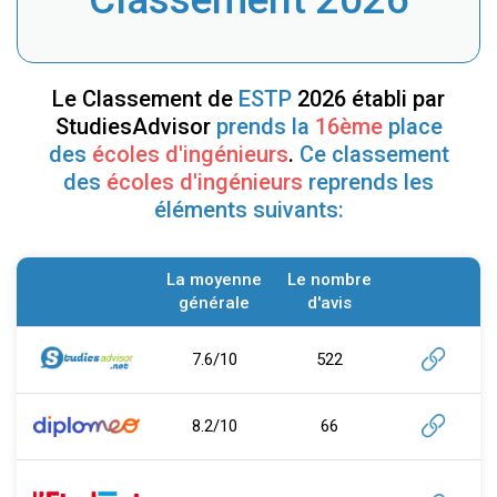
Le Classement de
ESTP
2026 établi par
StudiesAdvisor
prends la
16ème
place
des
écoles d'ingénieurs
.
Ce classement
des
écoles d'ingénieurs
reprends les
éléments suivants:
La moyenne
Le nombre
générale
d'avis
7.6/10
522
8.2/10
66