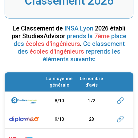
Classement 2026
Le Classement de
INSA Lyon
2026 établi
par StudiesAdvisor
prends la
7ème
place
des
écoles d'ingénieurs
.
Ce classement
des
écoles d'ingénieurs
reprends les
éléments suivants:
La moyenne
Le nombre
générale
d'avis
8/10
172
9/10
28