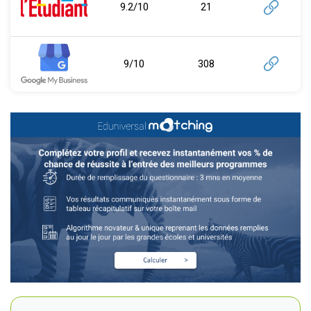
9.2/10
21
9/10
308