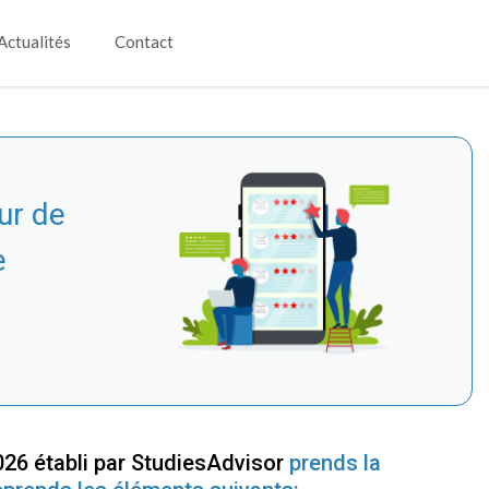
Actualités
Contact
ur de
e
26 établi par StudiesAdvisor
prends la