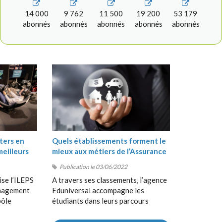
14 000
9 762
11 500
19 200
53 179
abonnés
abonnés
abonnés
abonnés
abonnés
ters en
Quels établissements forment le
meilleurs
mieux aux métiers de l’Assurance
?
Publication le 03/06/2022
ise l’ILEPS
A travers ses classements, l’agence
anagement
Eduniversal accompagne les
pôle
étudiants dans leurs parcours
, suivi de
d’orientation, de la Terminale au
 en
Bac+5, en France et à