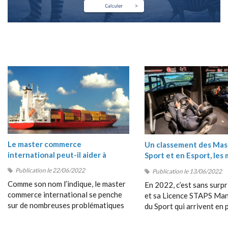
Le master commerce
Un classement des Mas
international peut-il aider à
Sport et en Esport, les 
comprendre les crises du moment
masters Sport 2022
Publication le 22/06/2022
Publication le 13/06/2022
?
Comme son nom l’indique, le master
En 2022, c’est sans surpr
commerce international se penche
et sa Licence STAPS M
sur de nombreuses problématiques
du Sport qui arrivent en 
en rapport avec les échanges entre
position de ce classement
les pays, avec le commerce
très près par le Bachelor