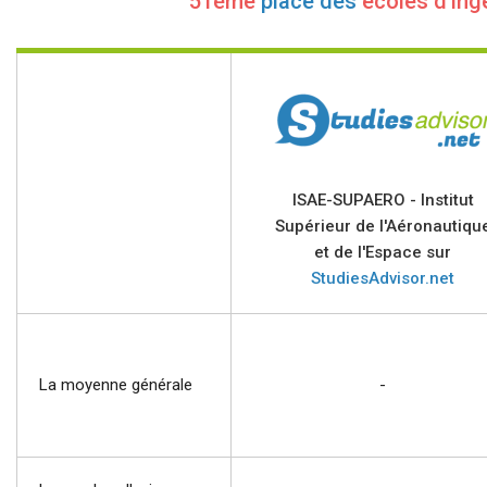
51ème
place des
écoles d'ing
ISAE-SUPAERO - Institut
Supérieur de l'Aéronautiqu
et de l'Espace sur
StudiesAdvisor.net
La moyenne générale
-