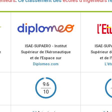
énieurs
.
Ce classement des
écoles d'ingénieurs
r
ISAE-SUPAERO - Institut
ISAE-SUPA
e
Supérieur de l'Aéronautique
Supérieur d
et de l'Espace sur
et de l
Diplomeo.com
L'ét
9.6
10