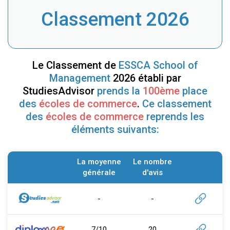
Classement 2026
Le Classement de
ESSCA School of
Management
2026 établi par
StudiesAdvisor
prends la
100ème
place
des
écoles de commerce
.
Ce classement
des
écoles de commerce
reprends les
éléments suivants:
La moyenne
Le nombre
générale
d'avis
-
-
7/10
20