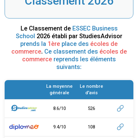
Classement 2026
Le Classement de
ESSEC Business
School
2026 établi par StudiesAdvisor
prends la
1ère
place des
écoles de
commerce
.
Ce classement des
écoles de
commerce
reprends les éléments
suivants:
La moyenne
Le nombre
générale
d'avis
8.6/10
526
9.4/10
108