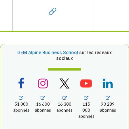
GEM Alpine Business School
sur les réseaux
sociaux
51 000
16 600
16 300
115
93 289
abonnés
abonnés
abonnés
000
abonnés
abonnés