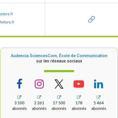
ters.fr
elors.fr
Audencia SciencesCom, École de Communication
sur les réseaux sociaux
3 100
2 261
17 500
178
5 464
abonnés
abonnés
abonnés
abonnés
abonnés