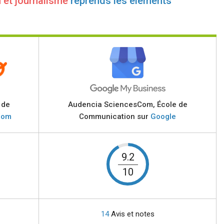
 et journalisme
reprends les éléments
 de
Audencia SciencesCom, École de
com
Communication sur
Google
9.2
10
14
Avis et notes