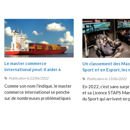
Le master commerce
Un classement des Mas
international peut-il aider à
Sport et en Esport, les 
comprendre les crises du moment
masters Sport 2022
Publication le 22/06/2022
Publication le 13/06/2022
?
Comme son nom l’indique, le master
En 2022, c’est sans surpr
commerce international se penche
et sa Licence STAPS M
sur de nombreuses problématiques
du Sport qui arrivent en 
en rapport avec les échanges entre
position de ce classement
les pays, avec le commerce
très près par le Bachelor
dépassant les frontières, avec la
Management du Sport de
collaboration entre étrangers, etc.
Management School (SM