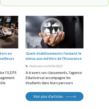
ters en
Quels établissements forment le
meilleurs
mieux aux métiers de l’Assurance
?
Publication le 03/06/2022
ise l’ILEPS
A travers ses classements, l’agence
anagement
Eduniversal accompagne les
pôle
étudiants dans leurs parcours
, suivi de
d’orientation, de la Terminale au
 en
Bac+5, en France et à
Voir plus d'articles
 Sport
l’international. Elle met à la
S).
disposition des étudiants ses
différents outils : guides, sites