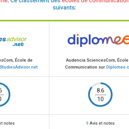
sme
.
Ce classement des
écoles de communication
suivants:
esCom, École de
Audencia SciencesCom, École
StudiesAdvisor.net
Communication sur
Diplomeo.
6
8.6
0
10
et notes
9
Avis et notes