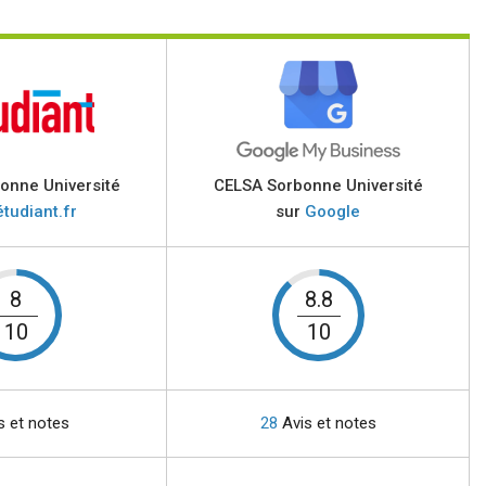
onne Université
CELSA Sorbonne Université
étudiant.fr
sur
Google
8
8.8
10
10
s et notes
28
Avis et notes