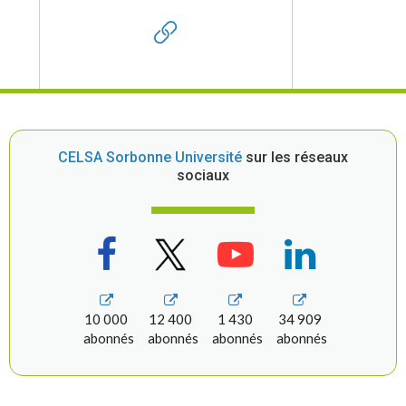
CELSA Sorbonne Université
sur les réseaux
sociaux
10 000
12 400
1 430
34 909
abonnés
abonnés
abonnés
abonnés