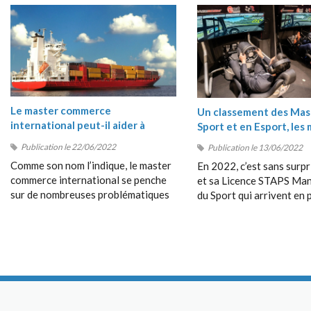
Le master commerce
Un classement des Mas
international peut-il aider à
Sport et en Esport, les 
comprendre les crises du moment
masters Sport 2022
Publication le 22/06/2022
Publication le 13/06/2022
?
Comme son nom l’indique, le master
En 2022, c’est sans surpr
commerce international se penche
et sa Licence STAPS M
sur de nombreuses problématiques
du Sport qui arrivent en 
en rapport avec les échanges entre
position de ce classement
les pays, avec le commerce
très près par le Bachelor
dépassant les frontières, avec la
Management du Sport de
collaboration entre étrangers, etc.
Management School (SM