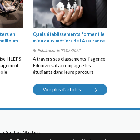
ters en
Quels établissements forment le
meilleurs
mieux aux métiers de l’Assurance
?
Publication le 03/06/2022
ise l’ILEPS
A travers ses classements, l’agence
anagement
Eduniversal accompagne les
pôle
étudiants dans leurs parcours
, suivi de
d’orientation, de la Terminale au
 en
Bac+5, en France et à
Voir plus d'articles
 Sport
l’international. Elle met à la
S).
disposition des étudiants ses
différents outils : guides, sites
Internet, salons.
vis Sur Les Masters