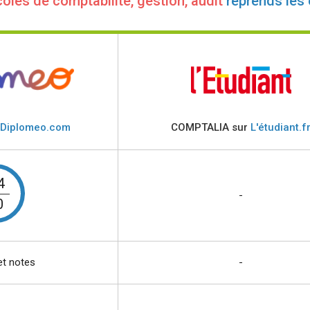
oles de comptabilité, gestion, audit
reprends les
Diplomeo.com
COMPTALIA sur
L'étudiant.f
4
-
0
et notes
-