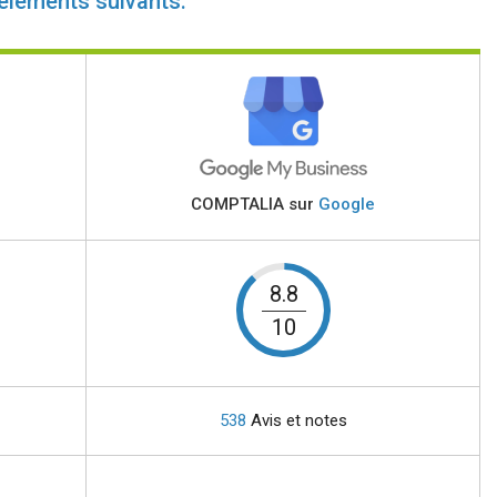
 éléments suivants:
r
COMPTALIA sur
Google
8.8
10
538
Avis et notes