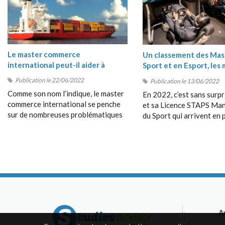
Le master commerce
Un classement des Mas
international peut-il aider à
Sport et en Esport, les 
comprendre les crises du moment
masters Sport 2022
Publication le 22/06/2022
Publication le 13/06/2022
?
Comme son nom l’indique, le master
En 2022, c’est sans surpr
commerce international se penche
et sa Licence STAPS M
sur de nombreuses problématiques
du Sport qui arrivent en 
en rapport avec les échanges entre
position de ce classement
les pays, avec le commerce
très près par le Bachelor
dépassant les frontières, avec la
Management du Sport de
collaboration entre étrangers, etc.
Management School (SM
A