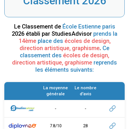
Classement 2026
Le Classement de
École Estienne paris
2026 établi par StudiesAdvisor
prends la
14ème
place des
écoles de design,
direction artistique, graphisme
.
Ce
classement des
écoles de design,
direction artistique, graphisme
reprends
les éléments suivants:
La moyenne
Le nombre
générale
d'avis
-
-
7.8/10
28