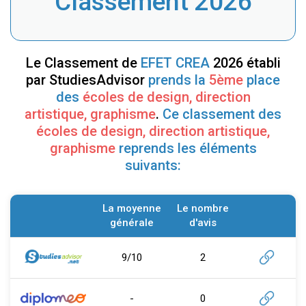
Classement 2026
Le Classement de
EFET CREA
2026 établi
par StudiesAdvisor
prends la
5ème
place
des
écoles de design, direction
artistique, graphisme
.
Ce classement des
écoles de design, direction artistique,
graphisme
reprends les éléments
suivants:
La moyenne
Le nombre
générale
d'avis
9/10
2
-
0