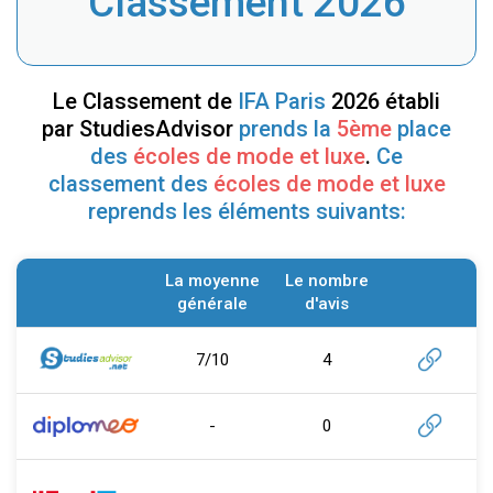
Classement 2026
Le Classement de
IFA Paris
2026 établi
par StudiesAdvisor
prends la
5ème
place
des
écoles de mode et luxe
.
Ce
classement des
écoles de mode et luxe
reprends les éléments suivants:
La moyenne
Le nombre
générale
d'avis
7/10
4
-
0