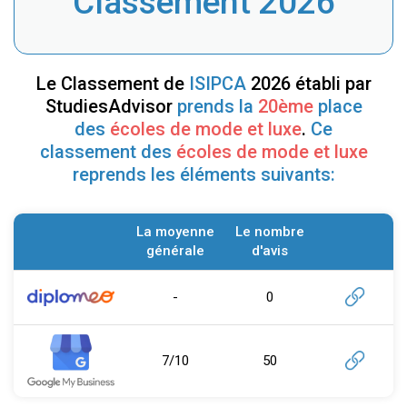
Classement 2026
Le Classement de
ISIPCA
2026 établi par
StudiesAdvisor
prends la
20ème
place
des
écoles de mode et luxe
.
Ce
classement des
écoles de mode et luxe
reprends les éléments suivants:
La moyenne
Le nombre
générale
d'avis
-
0
7/10
50