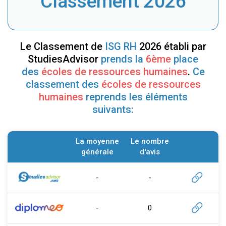
Classement 2026
Le Classement de
ISG RH
2026 établi par
StudiesAdvisor
prends la
6ème
place
des
écoles de ressources humaines
.
Ce
classement des
écoles de ressources
humaines
reprends les éléments
suivants:
La moyenne
Le nombre
générale
d'avis
-
-
-
0