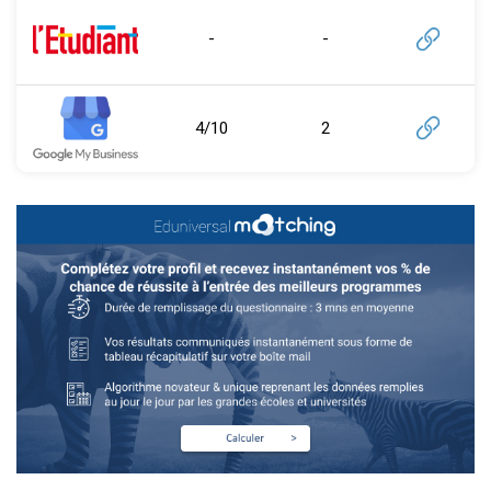
-
-
4/10
2