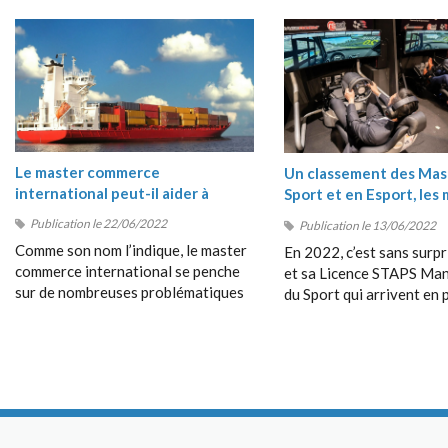
Le master commerce
Un classement des Mas
international peut-il aider à
Sport et en Esport, les 
comprendre les crises du moment
masters Sport 2022
Publication le 22/06/2022
Publication le 13/06/2022
?
Comme son nom l’indique, le master
En 2022, c’est sans surpr
commerce international se penche
et sa Licence STAPS M
sur de nombreuses problématiques
du Sport qui arrivent en 
en rapport avec les échanges entre
position de ce classement
les pays, avec le commerce
très près par le Bachelor
dépassant les frontières, avec la
Management du Sport de
collaboration entre étrangers, etc.
Management School (SM