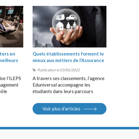
ters en
Quels établissements forment le
meilleurs
mieux aux métiers de l’Assurance
?
Publication le 03/06/2022
ise l’ILEPS
A travers ses classements, l’agence
anagement
Eduniversal accompagne les
pôle
étudiants dans leurs parcours
, suivi de
d’orientation, de la Terminale au
 en
Bac+5, en France et à
Voir plus d'articles
 Sport
l’international. Elle met à la
S).
disposition des étudiants ses
différents outils : guides, sites
Internet, salons.