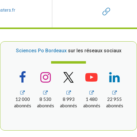
ters.fr
Sciences Po Bordeaux
sur les réseaux sociaux
12 000
8 530
8 993
1 480
22 955
abonnés
abonnés
abonnés
abonnés
abonnés