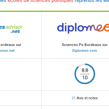
des
écoles de sciences politiques
reprends les él
Bordeaux sur
Sciences Po Bordeaux sur
visor.net
Diplomeo.com
8.8
10
21
Avis et notes