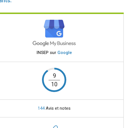
ants:
INSEP sur
Google
9
10
144
Avis et notes