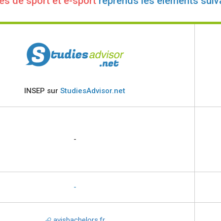
es de sport et e-sport
reprends les éléments suiv
INSEP sur
StudiesAdvisor.net
-
-
avisbachelors.fr