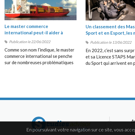
Le master commerce
Un classement des Mas
international peut-il aider à
Sport et en Esport, les 
comprendre les crises du moment
masters Sport 2022
Publication le 22/06/2022
Publication le 13/06/2022
?
Comme son nom l’indique, le master
En 2022, c’est sans surpr
commerce international se penche
et sa Licence STAPS M
sur de nombreuses problématiques
du Sport qui arrivent en 
en rapport avec les échanges entre
position de ce classement
les pays, avec le commerce
très près par le Bachelor
dépassant les frontières, avec la
Management du Sport de
collaboration entre étrangers, etc.
Management School (SM
A
En poursuivant votre navigation sur ce site, vous acce
A