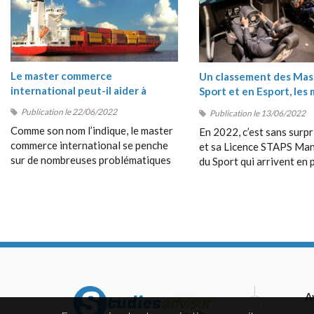
Le master commerce
Un classement des Mas
international peut-il aider à
Sport et en Esport, les 
comprendre les crises du moment
masters Sport 2022
Publication le 22/06/2022
Publication le 13/06/2022
?
Comme son nom l’indique, le master
En 2022, c’est sans surpr
commerce international se penche
et sa Licence STAPS M
sur de nombreuses problématiques
du Sport qui arrivent en 
en rapport avec les échanges entre
position de ce classement
les pays, avec le commerce
très près par le Bachelor
dépassant les frontières, avec la
Management du Sport de
collaboration entre étrangers, etc.
Management School (SM
A