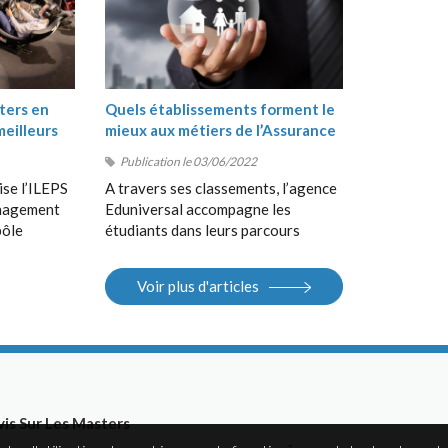
ters en
Quels établissements forment le
meilleurs
mieux aux métiers de l’Assurance
?
Publication le 03/06/2022
ise l’ILEPS
A travers ses classements, l’agence
anagement
Eduniversal accompagne les
pôle
étudiants dans leurs parcours
, suivi de
d’orientation, de la Terminale au
 en
Bac+5, en France et à
Voir plus d'articles
 Sport
l’international. Elle met à la
S).
disposition des étudiants ses
différents outils : guides, sites
Internet, salons.
vis Sur Les Masters