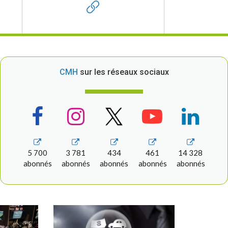
CMH
sur les réseaux sociaux
5 700
3 781
434
461
14 328
abonnés
abonnés
abonnés
abonnés
abonnés