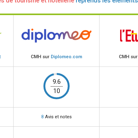
s de tourisme et hôtellerie
reprends les éléments
t
CMH sur
Diplomeo.com
CMH su
9.6
10
8
Avis et notes