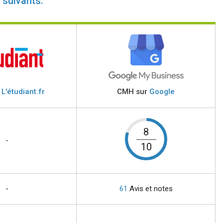
 suivants:
r
L'étudiant.fr
CMH sur
Google
8
-
10
-
61
Avis et notes